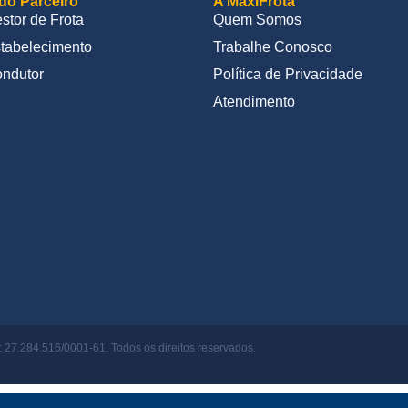
do Parceiro
A MaxiFrota
stor de Frota
Quem Somos
tabelecimento
Trabalhe Conosco
ndutor
Política de Privacidade
Atendimento
27.284.516/0001-61. Todos os direitos reservados.