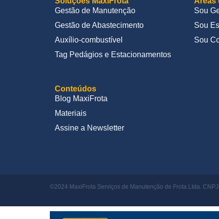
Soluções MaxiFrota
Áreas 
Gestão de Manutenção
Sou Ge
Gestão de Abastecimento
Sou Es
Auxílio-combustível
Sou Co
Tag Pedágios e Estacionamentos
Conteúdos
Blog MaxiFrota
Materiais
Assine a Newsletter
©2024 MaxiFrota Serviços de Manutenção de Frota Ltda. CNPJ: 