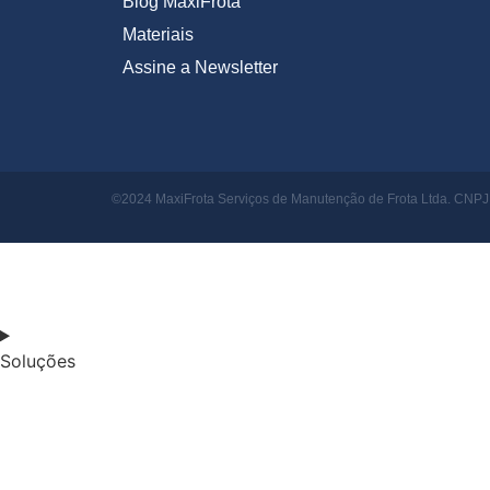
Blog MaxiFrota
Materiais
Assine a Newsletter
©2024 MaxiFrota Serviços de Manutenção de Frota Ltda. CNPJ: 
Soluções