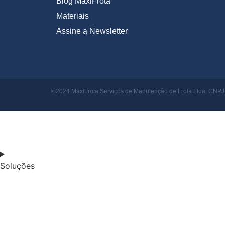
Blog MaxiFrota
Materiais
Assine a Newsletter
©2024 MaxiFrota Serviços de Manutenção de Frota Ltda. CNPJ: 
Soluções