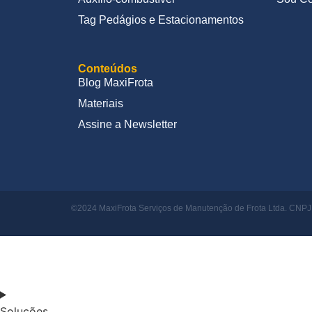
Tag Pedágios e Estacionamentos
Conteúdos
Blog MaxiFrota
Materiais
Assine a Newsletter
©2024 MaxiFrota Serviços de Manutenção de Frota Ltda. CNPJ: 
Soluções