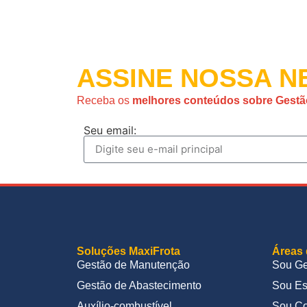
ASSINE NOSSA
NE
Receba os
melhores conteúdos sobre Gestã
Seu email:
Soluções MaxiFrota
Áreas 
Gestão de Manutenção
Sou Ge
Gestão de Abastecimento
Sou Es
Auxílio-combustível
Sou Co