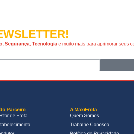
WSLETTER!
o, Segurança, Tecnologia
e muito mais para aprimorar seus 
do Parceiro
A MaxiFrota
stor de Frota
Quem Somos
tabelecimento
Trabalhe Conosco
ndutor
Política de Privacidade