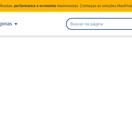
ificadas,
performance e economia
maximizadas. Conheças as soluções MaxiFrota
gorias