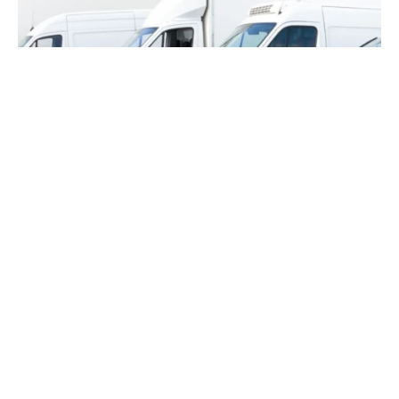
Gestão de frotas
18 de agosto, 2024
O QUE VOCÊ JÁ DEVERIA SABER SOBRE A
MANUTENÇÃO EM FROTAS DIVERSIFICADAS
Continue lendo 🠒
+ Publicações