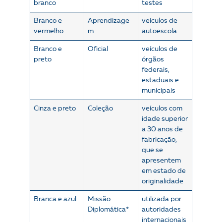
branco
testes
Branco e
Aprendizage
veículos de
vermelho
m
autoescola
Branco e
Oficial
veículos de
preto
órgãos
federais,
estaduais e
municipais
Cinza e preto
Coleção
veículos com
idade superior
a 30 anos de
fabricação,
que se
apresentem
em estado de
originalidade
Branca e azul
Missão
utilizada por
Diplomática*
autoridades
internacionais