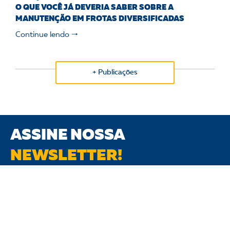
O QUE VOCÊ JÁ DEVERIA SABER SOBRE A
MANUTENÇÃO EM FROTAS DIVERSIFICADAS
Continue lendo 🠒
+ Publicações
ASSINE NOSSA
NEWSLETTER!
Receba os
melhores conteúdos sobre Gestão,
Segurança, Tecnologia
e muito mais para aprimorar
seus conhecimentos e aplicar em sua
frota
.
Seu email: