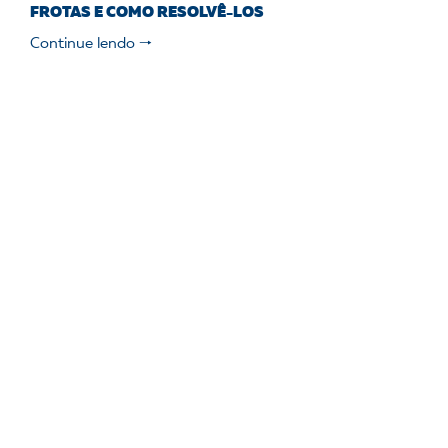
FROTAS E COMO RESOLVÊ-LOS
Continue lendo 🠒
Gestão de manutenção de frotas
18 de agosto, 2024
PROBLEMAS DE MANUTENÇÃO DA FROTA QUE VOCÊ
PODE EVITAR
Continue lendo 🠒